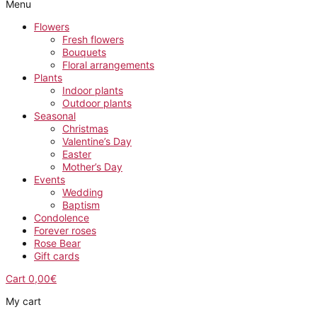
Menu
Flowers
Fresh flowers
Bouquets
Floral arrangements
Plants
Indoor plants
Outdoor plants
Seasonal
Christmas
Valentine’s Day
Easter
Mother’s Day
Events
Wedding
Baptism
Condolence
Forever roses
Rose Bear
Gift cards
Cart
0,00
€
My cart