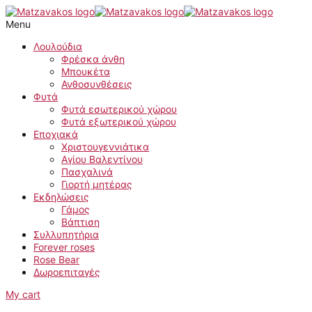
Skip
to
Menu
content
Λουλούδια
Φρέσκα άνθη
Μπουκέτα
Ανθοσυνθέσεις
Φυτά
Φυτά εσωτερικού χώρου
Φυτά εξωτερικού χώρου
Εποχιακά
Χριστουγεννιάτικα
Αγίου Βαλεντίνου
Πασχαλινά
Γιορτή μητέρας
Εκδηλώσεις
Γάμος
Βάπτιση
Συλλυπητήρια
Forever roses
Rose Bear
Δωροεπιταγές
My cart