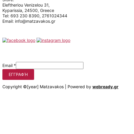
Eleftheriou Venizelou 31,
Kyparissia, 24500, Greece
Tel: 693 230 8390, 2761024344
Email: info@matzavakos.gr
Follow us
Be the first to know our offers
Email
*
ΕΓΓΡΑΦΉ
Copyright ©[year] Matzavakos | Powered by
webready.gr
Στο matzavakos.gr χρησιμοποιούμε cookies για να βελτιώσουμε
τη διαδικτυακή σας εμπειρία.
Πατώντας στο κουμπί "Αποδοχή όλων", συμφωνείτε με τη
χρήση αυτών των cookies. Μπορείτε να αποσύρετε τη