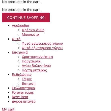
No products in the cart.
No products in the cart.
CONTINUE SHOPPING
Λουλούδια
Φρέσκα άνθη
Μπουκέτα
Φυτά
Φυτά εσωτερικού χώρου
Φυτά εξωτερικού χώρου
Εποχιακά
Χριστουγεννιάτικα
Πασχαλινά
Αγίου Βαλεντίνου
Γιορτή μητέρας
Εκδηλώσεις
Γάμος
Βάπτιση
Συλλυπητήρια
Forever roses
Rose Bear
Δωροεπιταγές
My cart