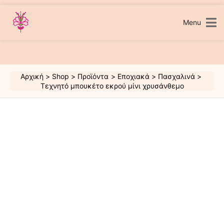
Μετάβαση
στο
περιεχόμενο
Menu
Αρχική
Shop
Προϊόντα
Εποχιακά
Πασχαλινά
Τεχνητό μπουκέτο εκρού μίνι χρυσάνθεμο
Τεχνητό
μπουκέτο
εκρού
μίνι
χρυσάνθεμο
ποσότητα