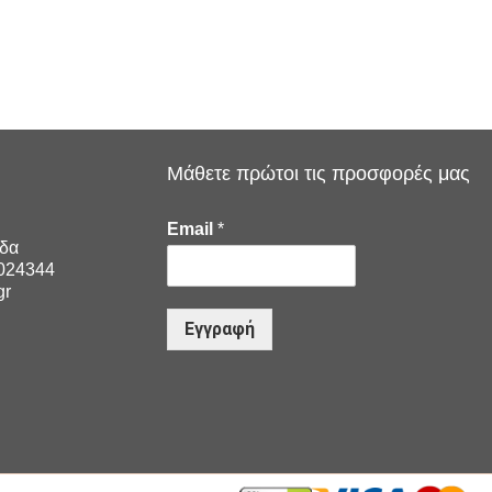
Μάθετε πρώτοι τις προσφορές μας
Email
*
άδα
1024344
gr
Εγγραφή