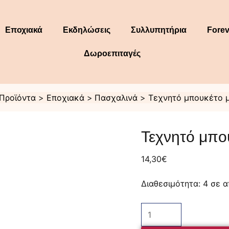
Εποχιακά
Εκδηλώσεις
Συλλυπητήρια
Forev
Δωροεπιταγές
Προϊόντα
Εποχιακά
Πασχαλινά
Τεχνητό μπουκέτο 
Τεχνητό
μπουκέτο
Τεχνητό μπο
μπορντώ
παιώνιες
ποσότητα
14,30
€
Διαθεσιμότητα:
4 σε 