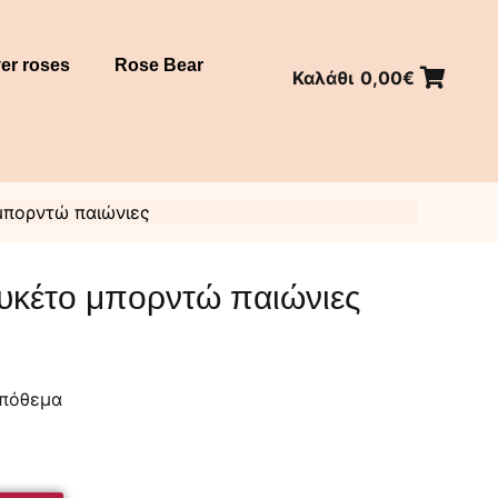
er roses
Rose Bear
Καλάθι
0,00
€
μπορντώ παιώνιες
υκέτο μπορντώ παιώνιες
απόθεμα