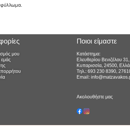
 φύλλωμα.
φορίες
Ποιοι είμαστε
ασμός μου
Κατάστημα:
ε εμάς
Ελευθερίου Βενιζέλου 31,
σης
Κυπαρισσία, 24500, Ελλ
απορρήτου
Τηλ.: 693 230 8390, 276
νία
Email: info@matzavakos.
Ακολουθήστε μας