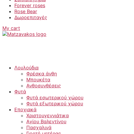
Forever roses
Rose Bear
Δωροεπιταγές
My cart
Λουλούδια
Φρέσκα άνθη
Μπουκέτα
Ανθοσυνθέσεις
Φυτά
Φυτά εσωτερικού χώρου
Φυτά εξωτερικού χώρου
Εποχιακά
Χριστουγεννιάτικα
Αγίου Βαλεντίνου
Πασχαλινά
Γιορτή μητέρας