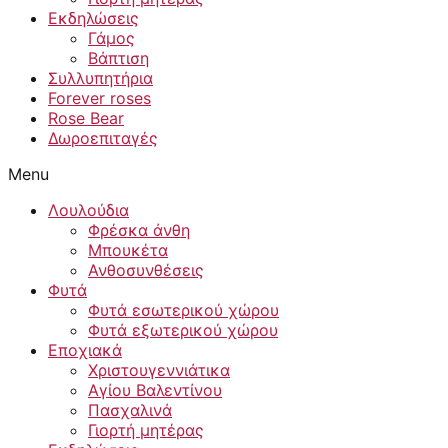
Εκδηλώσεις
Γάμος
Βάπτιση
Συλλυπητήρια
Forever roses
Rose Bear
Δωροεπιταγές
Menu
Λουλούδια
Φρέσκα άνθη
Μπουκέτα
Ανθοσυνθέσεις
Φυτά
Φυτά εσωτερικού χώρου
Φυτά εξωτερικού χώρου
Εποχιακά
Χριστουγεννιάτικα
Αγίου Βαλεντίνου
Πασχαλινά
Γιορτή μητέρας