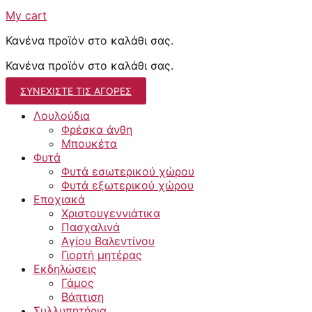
My cart
Κανένα προϊόν στο καλάθι σας.
Κανένα προϊόν στο καλάθι σας.
ΣΥΝΕΧΊΣΤΕ ΤΙΣ ΑΓΟΡΈΣ
Λουλούδια
Φρέσκα άνθη
Μπουκέτα
Φυτά
Φυτά εσωτερικού χώρου
Φυτά εξωτερικού χώρου
Εποχιακά
Χριστουγεννιάτικα
Πασχαλινά
Αγίου Βαλεντίνου
Γιορτή μητέρας
Εκδηλώσεις
Γάμος
Βάπτιση
Συλλυπητήρια