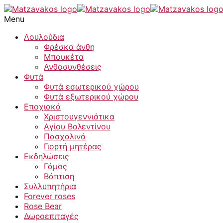
Μετάβαση
Τεχνητό
στο
στεφάνι
Menu
περιεχόμενο
εκρού
τριαντάφυλλα
Λουλούδια
ποσότητα
Φρέσκα άνθη
Μπουκέτα
Ανθοσυνθέσεις
Φυτά
Φυτά εσωτερικού χώρου
Φυτά εξωτερικού χώρου
Εποχιακά
Χριστουγεννιάτικα
Αγίου Βαλεντίνου
Πασχαλινά
Γιορτή μητέρας
Εκδηλώσεις
Γάμος
Βάπτιση
Συλλυπητήρια
Forever roses
Rose Bear
Δωροεπιταγές