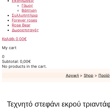
Εκδηλώσεις
Γάμος
Βάπτιση
Συλλυπητήρια
Forever roses
Rose Bear
Δωροεπιταγές
Καλάθι
0,00
€
My cart
0
Subtotal:
0,00
€
No products in the cart.
Αρχική
Shop
Προϊό
Τεχνητό στεφάνι εκρού τριαντά