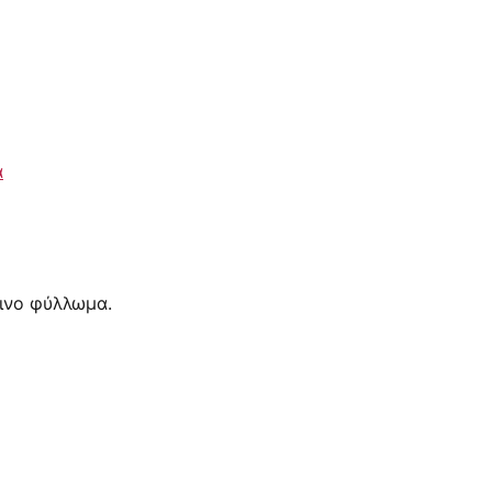
ά
ινο φύλλωμα.