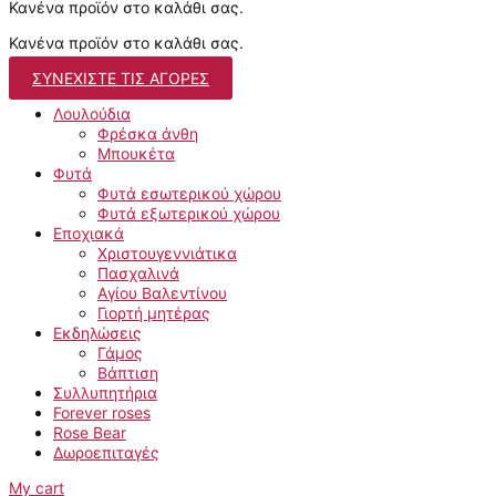
Κανένα προϊόν στο καλάθι σας.
Κανένα προϊόν στο καλάθι σας.
ΣΥΝΕΧΊΣΤΕ ΤΙΣ ΑΓΟΡΈΣ
Λουλούδια
Φρέσκα άνθη
Μπουκέτα
Φυτά
Φυτά εσωτερικού χώρου
Φυτά εξωτερικού χώρου
Εποχιακά
Χριστουγεννιάτικα
Πασχαλινά
Αγίου Βαλεντίνου
Γιορτή μητέρας
Εκδηλώσεις
Γάμος
Βάπτιση
Συλλυπητήρια
Forever roses
Rose Bear
Δωροεπιταγές
My cart