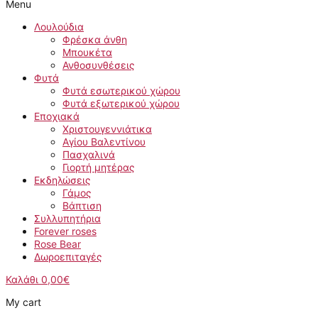
Menu
Λουλούδια
Φρέσκα άνθη
Μπουκέτα
Ανθοσυνθέσεις
Φυτά
Φυτά εσωτερικού χώρου
Φυτά εξωτερικού χώρου
Εποχιακά
Χριστουγεννιάτικα
Αγίου Βαλεντίνου
Πασχαλινά
Γιορτή μητέρας
Εκδηλώσεις
Γάμος
Βάπτιση
Συλλυπητήρια
Forever roses
Rose Bear
Δωροεπιταγές
Καλάθι
0,00
€
My cart