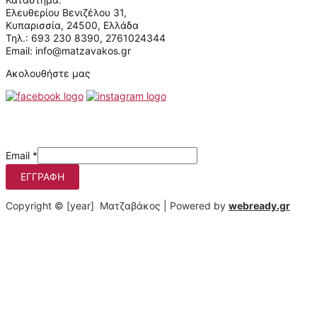
Ελευθερίου Βενιζέλου 31,
Κυπαρισσία, 24500, Ελλάδα
Τηλ.: 693 230 8390, 2761024344
Email: info@matzavakos.gr
Ακολουθήστε μας
Μάθετε πρώτοι τις προσφορές μας
Email
*
ΕΓΓΡΑΦΉ
Copyright © [year] Ματζαβάκος | Powered by
webready.gr
Στο matzavakos.gr χρησιμοποιούμε cookies για να βελτιώσουμε
τη διαδικτυακή σας εμπειρία.
Πατώντας στο κουμπί "Αποδοχή όλων", συμφωνείτε με τη
χρήση αυτών των cookies. Μπορείτε να αποσύρετε τη