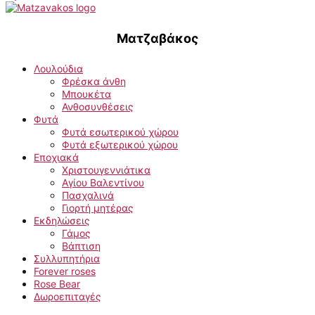
Ματζαβάκος
Λουλούδια
Φρέσκα άνθη
Μπουκέτα
Ανθοσυνθέσεις
Φυτά
Φυτά εσωτερικού χώρου
Φυτά εξωτερικού χώρου
Εποχιακά
Χριστουγεννιάτικα
Αγίου Βαλεντίνου
Πασχαλινά
Γιορτή μητέρας
Εκδηλώσεις
Γάμος
Βάπτιση
Συλλυπητήρια
Forever roses
Rose Bear
Δωροεπιταγές