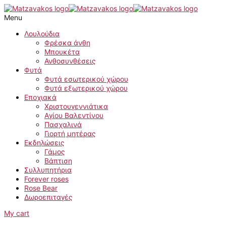
Μετάβαση
Ορχιδέα
στο
CYMBIDIUM
Menu
περιεχόμενο
σε
χρώμα
Λουλούδια
άσπρο
Φρέσκα άνθη
ποσότητα
Μπουκέτα
Ανθοσυνθέσεις
Φυτά
Φυτά εσωτερικού χώρου
Φυτά εξωτερικού χώρου
Εποχιακά
Χριστουγεννιάτικα
Αγίου Βαλεντίνου
Πασχαλινά
Γιορτή μητέρας
Εκδηλώσεις
Γάμος
Βάπτιση
Συλλυπητήρια
Forever roses
Rose Bear
Δωροεπιταγές
My cart