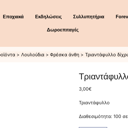
Εποχιακά
Εκδηλώσεις
Συλλυπητήρια
Forev
Δωροεπιταγές
οϊόντα
Λουλούδια
Φρέσκα άνθη
Τριαντάφυλλο δίχ
Τριαντάφυλλο
δίχρωμο
Τριαντάφυλλ
άσπρο-
κόκκινο
ποσότητα
3,00
€
Τριαντάφυλλο
Διαθεσιμότητα:
100 σ