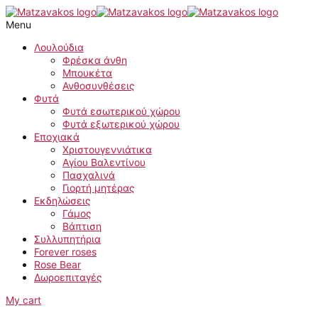
Skip
to
Menu
content
Λουλούδια
Φρέσκα άνθη
Μπουκέτα
Ανθοσυνθέσεις
Φυτά
Φυτά εσωτερικού χώρου
Φυτά εξωτερικού χώρου
Εποχιακά
Χριστουγεννιάτικα
Αγίου Βαλεντίνου
Πασχαλινά
Γιορτή μητέρας
Εκδηλώσεις
Γάμος
Βάπτιση
Συλλυπητήρια
Forever roses
Rose Bear
Δωροεπιταγές
My cart