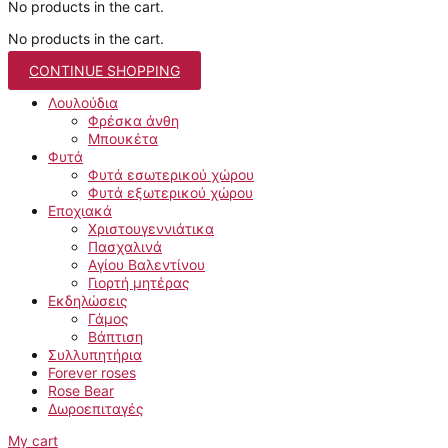
No products in the cart.
No products in the cart.
CONTINUE SHOPPING
Λουλούδια
Φρέσκα άνθη
Μπουκέτα
Φυτά
Φυτά εσωτερικού χώρου
Φυτά εξωτερικού χώρου
Εποχιακά
Χριστουγεννιάτικα
Πασχαλινά
Αγίου Βαλεντίνου
Γιορτή μητέρας
Εκδηλώσεις
Γάμος
Βάπτιση
Συλλυπητήρια
Forever roses
Rose Bear
Δωροεπιταγές
My cart