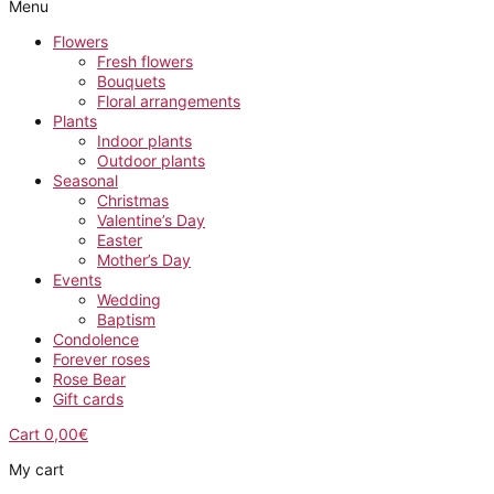
Menu
Flowers
Fresh flowers
Bouquets
Floral arrangements
Plants
Indoor plants
Outdoor plants
Seasonal
Christmas
Valentine’s Day
Easter
Mother’s Day
Events
Wedding
Baptism
Condolence
Forever roses
Rose Bear
Gift cards
Cart
0,00
€
My cart