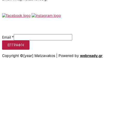
Follow us
Be the first to know our offers
Email
*
ΕΓΓΡΑΦΉ
Copyright ©[year] Matzavakos | Powered by
webready.gr
Στο matzavakos.gr χρησιμοποιούμε cookies για να βελτιώσουμε
τη διαδικτυακή σας εμπειρία.
Πατώντας στο κουμπί "Αποδοχή όλων", συμφωνείτε με τη
χρήση αυτών των cookies. Μπορείτε να αποσύρετε τη
συγκατάθεσή σας οποτεδήποτε, να αλλάζετε τις προτιμήσεις
σας και να αποκτάτε λεπτομερή πληροφόρηση σχετικά με τη
χρήση των cookies από εμάς πατώντας "Ρυθμίσεις".
Αποδοχή όλων