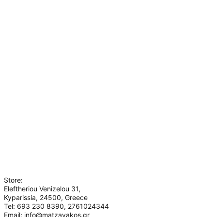
Help
Shipping & Delivery
Orders & Returns
Secure Payments
FAQs
Information
My account
About us
Terms of use
Privacy Policy
Contact
Who we are
Store:
Eleftheriou Venizelou 31,
Kyparissia, 24500, Greece
Tel: 693 230 8390, 2761024344
Email: info@matzavakos.gr