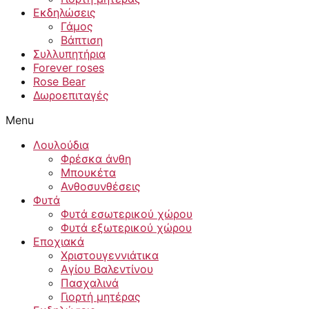
Εκδηλώσεις
Γάμος
Βάπτιση
Συλλυπητήρια
Forever roses
Rose Bear
Δωροεπιταγές
Menu
Λουλούδια
Φρέσκα άνθη
Μπουκέτα
Ανθοσυνθέσεις
Φυτά
Φυτά εσωτερικού χώρου
Φυτά εξωτερικού χώρου
Εποχιακά
Χριστουγεννιάτικα
Αγίου Βαλεντίνου
Πασχαλινά
Γιορτή μητέρας