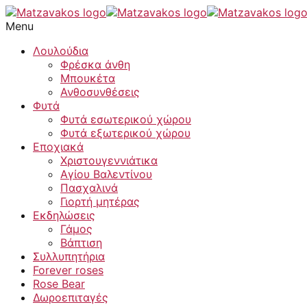
Μετάβαση
στο
Menu
περιεχόμενο
Λουλούδια
Φρέσκα άνθη
Μπουκέτα
Ανθοσυνθέσεις
Φυτά
Φυτά εσωτερικού χώρου
Φυτά εξωτερικού χώρου
Εποχιακά
Χριστουγεννιάτικα
Αγίου Βαλεντίνου
Πασχαλινά
Γιορτή μητέρας
Εκδηλώσεις
Γάμος
Βάπτιση
Συλλυπητήρια
Forever roses
Rose Bear
Δωροεπιταγές