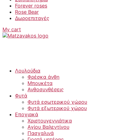
Forever roses
Rose Bear
Δωροεπιταγές
My cart
Λουλούδια
Φρέσκα άνθη
Μπουκέτα
Ανθοσυνθέσεις
Φυτά
Φυτά εσωτερικού χώρου
Φυτά εξωτερικού χώρου
Εποχιακά
Χριστουγεννιάτικα
Αγίου Βαλεντίνου
Πασχαλινά
Γιορτή μητέρας