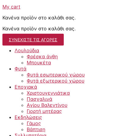
My cart
Κανένα προϊόν στο καλάθι σας.
Κανένα προϊόν στο καλάθι σας.
ΣΥΝΕΧΊΣΤΕ ΤΙΣ ΑΓΟΡΈΣ
Λουλούδια
Φρέσκα άνθη
Μπουκέτα
Φυτά
Φυτά εσωτερικού χώρου
Φυτά εξωτερικού χώρου
Εποχιακά
Χριστουγεννιάτικα
Πασχαλινά
Αγίου Βαλεντίνου
Γιορτή μητέρας
Εκδηλώσεις
Γάμος
Βάπτιση
Συλλυπητήρια