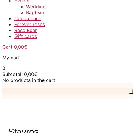
Events
Wedding
Baptism
Condolence
Forever roses
Rose Bear
Gift cards
Cart
0,00
€
My cart
0
Subtotal:
0,00
€
No products in the cart.
H
Stavros