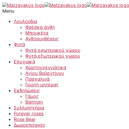
Skip
Stavros
to
quantity
Menu
content
Λουλούδια
Φρέσκα άνθη
Μπουκέτα
Ανθοσυνθέσεις
Φυτά
Φυτά εσωτερικού χώρου
Φυτά εξωτερικού χώρου
Εποχιακά
Χριστουγεννιάτικα
Αγίου Βαλεντίνου
Πασχαλινά
Γιορτή μητέρας
Εκδηλώσεις
Γάμος
Βάπτιση
Συλλυπητήρια
Forever roses
Rose Bear
Δωροεπιταγές