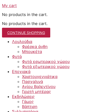
My cart
No products in the cart.
No products in the cart.
CONTINUE SHOPPING
Λουλούδια
Φρέσκα άνθη
Μπουκέτα
Φυτά
Φυτά εσωτερικού χώρου
Φυτά εξωτερικού χώρου
Εποχιακά
Χριστουγεννιάτικα
Πασχαλινά
Αγίου Βαλεντίνου
Γιορτή μητέρας
Εκδηλώσεις
Γάμος
Βάπτιση
Συλλυπητήρια