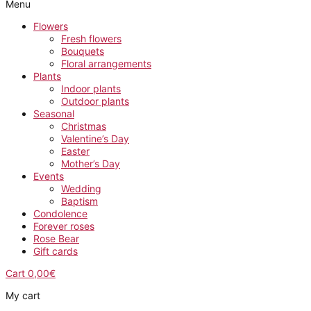
Menu
Flowers
Fresh flowers
Bouquets
Floral arrangements
Plants
Indoor plants
Outdoor plants
Seasonal
Christmas
Valentine’s Day
Easter
Mother’s Day
Events
Wedding
Baptism
Condolence
Forever roses
Rose Bear
Gift cards
Cart
0,00
€
My cart