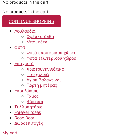
No products in the cart.
No products in the cart.
CONTINUE SHOPPING
Λουλούδια
Φρέσκα άνθη
Μπουκέτα
Φυτά
Φυτά εσωτερικού χώρου
Φυτά εξωτερικού χώρου
Εποχιακά
Χριστουγεννιάτικα
Πασχαλινά
Αγίου Βαλεντίνου
Γιορτή μητέρας
Εκδηλώσεις
Γάμος
Βάπτιση
Συλλυπητήρια
Forever roses
Rose Bear
Δωροεπιταγές
My cart