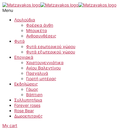
Skip
Artificial
to
bouquet
Menu
content
of
pastel
Λουλούδια
ecru
Φρέσκα άνθη
peonies
Μπουκέτα
quantity
Ανθοσυνθέσεις
Φυτά
Φυτά εσωτερικού χώρου
Φυτά εξωτερικού χώρου
Εποχιακά
Χριστουγεννιάτικα
Αγίου Βαλεντίνου
Πασχαλινά
Γιορτή μητέρας
Εκδηλώσεις
Γάμος
Βάπτιση
Συλλυπητήρια
Forever roses
Rose Bear
Δωροεπιταγές
My cart