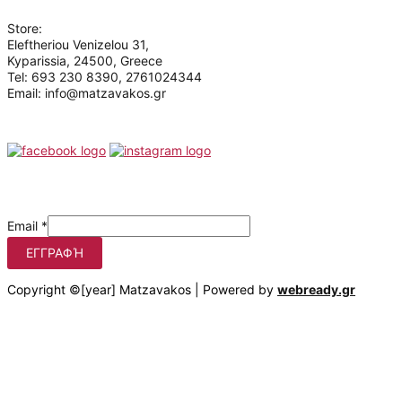
Store:
Eleftheriou Venizelou 31,
Kyparissia, 24500, Greece
Tel: 693 230 8390, 2761024344
Email: info@matzavakos.gr
Follow us
Be the first to know our offers
Email
*
ΕΓΓΡΑΦΉ
Copyright ©[year] Matzavakos | Powered by
webready.gr
Στο matzavakos.gr χρησιμοποιούμε cookies για να βελτιώσουμε
τη διαδικτυακή σας εμπειρία.