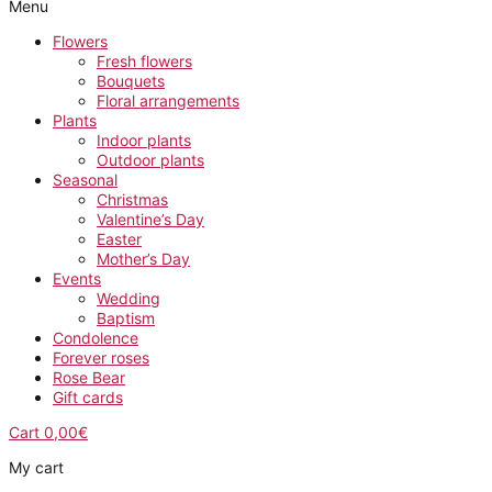
Menu
Flowers
Fresh flowers
Bouquets
Floral arrangements
Plants
Indoor plants
Outdoor plants
Seasonal
Christmas
Valentine’s Day
Easter
Mother’s Day
Events
Wedding
Baptism
Condolence
Forever roses
Rose Bear
Gift cards
Cart
0,00
€
My cart