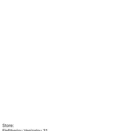
Help
Shipping & Delivery
Orders & Returns
Secure Payments
FAQs
Information
My account
About us
Terms of use
Privacy Policy
Contact
Who we are
Store:
Eleftheriou Venizelou 31,