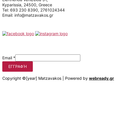
Kyparissia, 24500, Greece
Tel: 693 230 8390, 2761024344
Email: info@matzavakos.gr
Follow us
Be the first to know our offers
Email
*
ΕΓΓΡΑΦΉ
Copyright ©[year] Matzavakos | Powered by
webready.gr
Στο matzavakos.gr χρησιμοποιούμε cookies για να βελτιώσουμε
τη διαδικτυακή σας εμπειρία.
Πατώντας στο κουμπί "Αποδοχή όλων", συμφωνείτε με τη
χρήση αυτών των cookies. Μπορείτε να αποσύρετε τη
συγκατάθεσή σας οποτεδήποτε, να αλλάζετε τις προτιμήσεις