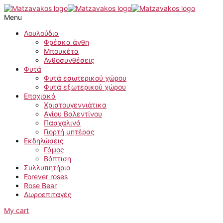
Skip
Forever
to
Double
Menu
content
Red
quantity
Λουλούδια
Φρέσκα άνθη
Μπουκέτα
Ανθοσυνθέσεις
Φυτά
Φυτά εσωτερικού χώρου
Φυτά εξωτερικού χώρου
Εποχιακά
Χριστουγεννιάτικα
Αγίου Βαλεντίνου
Πασχαλινά
Γιορτή μητέρας
Εκδηλώσεις
Γάμος
Βάπτιση
Συλλυπητήρια
Forever roses
Rose Bear
Δωροεπιταγές
My cart