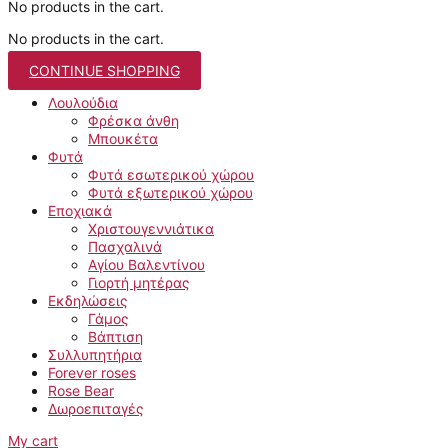
No products in the cart.
No products in the cart.
CONTINUE SHOPPING
Λουλούδια
Φρέσκα άνθη
Μπουκέτα
Φυτά
Φυτά εσωτερικού χώρου
Φυτά εξωτερικού χώρου
Εποχιακά
Χριστουγεννιάτικα
Πασχαλινά
Αγίου Βαλεντίνου
Γιορτή μητέρας
Εκδηλώσεις
Γάμος
Βάπτιση
Συλλυπητήρια
Forever roses
Rose Bear
Δωροεπιταγές
My cart