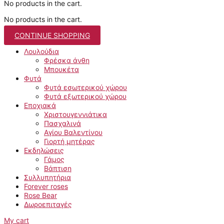
No products in the cart.
No products in the cart.
CONTINUE SHOPPING
Λουλούδια
Φρέσκα άνθη
Μπουκέτα
Φυτά
Φυτά εσωτερικού χώρου
Φυτά εξωτερικού χώρου
Εποχιακά
Χριστουγεννιάτικα
Πασχαλινά
Αγίου Βαλεντίνου
Γιορτή μητέρας
Εκδηλώσεις
Γάμος
Βάπτιση
Συλλυπητήρια
Forever roses
Rose Bear
Δωροεπιταγές
My cart