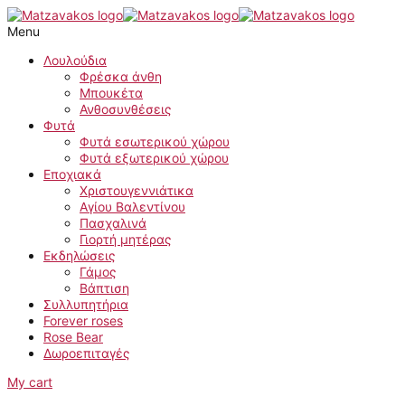
Skip
to
Menu
content
Λουλούδια
Φρέσκα άνθη
Μπουκέτα
Ανθοσυνθέσεις
Φυτά
Φυτά εσωτερικού χώρου
Φυτά εξωτερικού χώρου
Εποχιακά
Χριστουγεννιάτικα
Αγίου Βαλεντίνου
Πασχαλινά
Γιορτή μητέρας
Εκδηλώσεις
Γάμος
Βάπτιση
Συλλυπητήρια
Forever roses
Rose Bear
Δωροεπιταγές
My cart