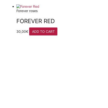
Forever roses
FOREVER RED
30,00
€
ADD TO CART