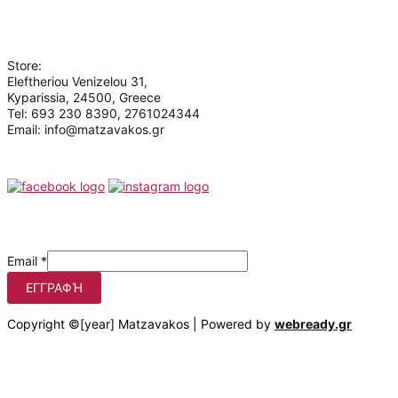
Who we are
Store:
Eleftheriou Venizelou 31,
Kyparissia, 24500, Greece
Tel: 693 230 8390, 2761024344
Email: info@matzavakos.gr
Follow us
Be the first to know our offers
Email
*
ΕΓΓΡΑΦΉ
Copyright ©[year] Matzavakos | Powered by
webready.gr
Στο matzavakos.gr χρησιμοποιούμε cookies για να βελτιώσουμε