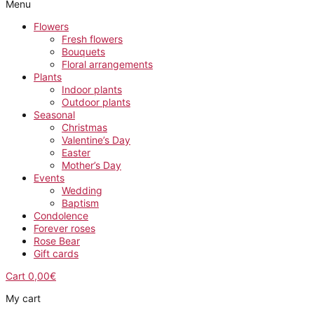
Menu
Flowers
Fresh flowers
Bouquets
Floral arrangements
Plants
Indoor plants
Outdoor plants
Seasonal
Christmas
Valentine’s Day
Easter
Mother’s Day
Events
Wedding
Baptism
Condolence
Forever roses
Rose Bear
Gift cards
Cart
0,00
€
My cart