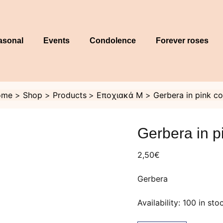
asonal
Events
Condolence
Forever roses
ome
Shop
Products
Εποχιακά Μ
Gerbera in pink co
Gerbera
in
Gerbera in p
pink
color
quantity
2,50
€
Gerbera
Availability:
100 in sto