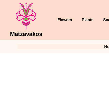
Skip
to
content
Flowers
Plants
Se
Matzavakos
H