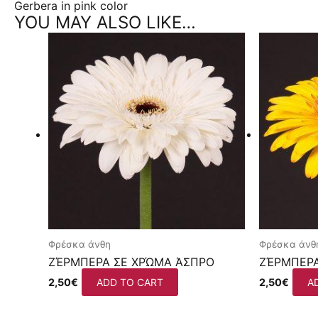
Gerbera in pink color
YOU MAY ALSO LIKE…
Φρέσκα άνθη
Φρέσκα άνθ
ΖΈΡΜΠΕΡΑ ΣΕ ΧΡΏΜΑ ΆΣΠΡΟ
ΖΈΡΜΠΕΡΑ
2,50
€
ADD TO CART
2,50
€
A