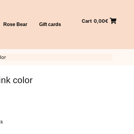
Cart
0,00
€
Rose Bear
Gift cards
lor
ink color
ck