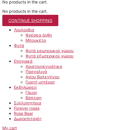
No products in the cart.
No products in the cart.
CONTINUE SHOPPING
Λουλούδια
Φρέσκα άνθη
Μπουκέτα
Φυτά
Φυτά εσωτερικού χώρου
Φυτά εξωτερικού χώρου
Εποχιακά
Χριστουγεννιάτικα
Πασχαλινά
Αγίου Βαλεντίνου
Γιορτή μητέρας
Εκδηλώσεις
Γάμος
Βάπτιση
Συλλυπητήρια
Forever roses
Rose Bear
Δωροεπιταγές
My cart