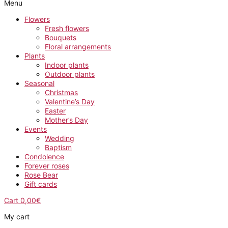
Menu
Flowers
Fresh flowers
Bouquets
Floral arrangements
Plants
Indoor plants
Outdoor plants
Seasonal
Christmas
Valentine’s Day
Easter
Mother’s Day
Events
Wedding
Baptism
Condolence
Forever roses
Rose Bear
Gift cards
Cart
0,00
€
My cart