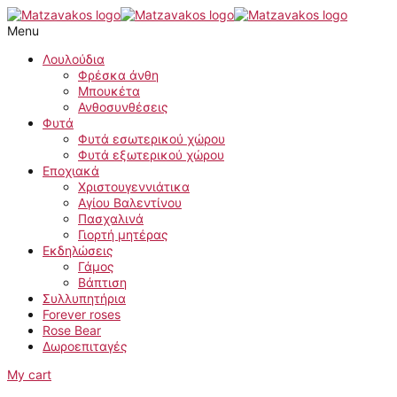
Skip
CYMBIDIUM
to
orchid
Menu
content
in
pink
Λουλούδια
color
Φρέσκα άνθη
quantity
Μπουκέτα
Ανθοσυνθέσεις
Φυτά
Φυτά εσωτερικού χώρου
Φυτά εξωτερικού χώρου
Εποχιακά
Χριστουγεννιάτικα
Αγίου Βαλεντίνου
Πασχαλινά
Γιορτή μητέρας
Εκδηλώσεις
Γάμος
Βάπτιση
Συλλυπητήρια
Forever roses
Rose Bear
Δωροεπιταγές
My cart