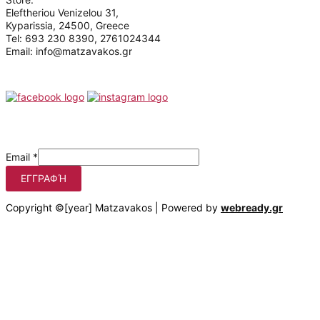
Eleftheriou Venizelou 31,
Kyparissia, 24500, Greece
Tel: 693 230 8390, 2761024344
Email: info@matzavakos.gr
Follow us
Be the first to know our offers
Email
*
ΕΓΓΡΑΦΉ
Copyright ©[year] Matzavakos | Powered by
webready.gr
Στο matzavakos.gr χρησιμοποιούμε cookies για να βελτιώσουμε
τη διαδικτυακή σας εμπειρία.
Πατώντας στο κουμπί "Αποδοχή όλων", συμφωνείτε με τη
χρήση αυτών των cookies. Μπορείτε να αποσύρετε τη