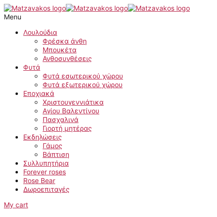
Skip
Rose
to
in
Menu
content
rotten
apple
Λουλούδια
color
Φρέσκα άνθη
quantity
Μπουκέτα
Ανθοσυνθέσεις
Φυτά
Φυτά εσωτερικού χώρου
Φυτά εξωτερικού χώρου
Εποχιακά
Χριστουγεννιάτικα
Αγίου Βαλεντίνου
Πασχαλινά
Γιορτή μητέρας
Εκδηλώσεις
Γάμος
Βάπτιση
Συλλυπητήρια
Forever roses
Rose Bear
Δωροεπιταγές
My cart