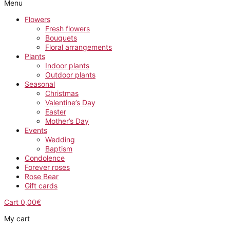
Menu
Flowers
Fresh flowers
Bouquets
Floral arrangements
Plants
Indoor plants
Outdoor plants
Seasonal
Christmas
Valentine’s Day
Easter
Mother’s Day
Events
Wedding
Baptism
Condolence
Forever roses
Rose Bear
Gift cards
Cart
0,00
€
My cart