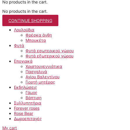
No products in the cart.
No products in the cart.
CONTINUE SHOPPING
Λουλούδια
Φρέσκα άνθη
Μπουκέτα
Φυτά
Φυτά εσωτερικού χώρου
Φυτά εξωτερικού χώρου
Εποχιακά
Χριστουγεννιάτικα
Πασχαλινά
Αγίου Βαλεντίνου
Γιορτή μητέρας
Εκδηλώσεις
Γάμος
Βάπτιση
Συλλυπητήρια
Forever roses
Rose Bear
Δωροεπιταγές
My cart