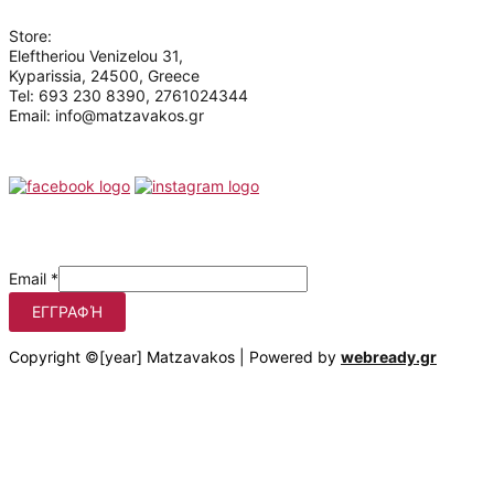
Store:
Eleftheriou Venizelou 31,
Kyparissia, 24500, Greece
Tel: 693 230 8390, 2761024344
Email: info@matzavakos.gr
Follow us
Be the first to know our offers
Email
*
ΕΓΓΡΑΦΉ
Copyright ©[year] Matzavakos | Powered by
webready.gr
Στο matzavakos.gr χρησιμοποιούμε cookies για να βελτιώσουμε
τη διαδικτυακή σας εμπειρία.