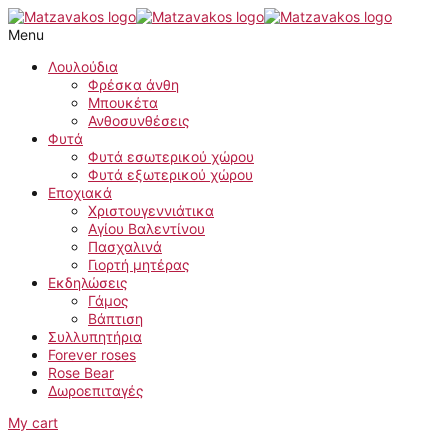
Skip
Figos
to
Lyrata
Menu
content
quantity
Λουλούδια
Φρέσκα άνθη
Μπουκέτα
Ανθοσυνθέσεις
Φυτά
Φυτά εσωτερικού χώρου
Φυτά εξωτερικού χώρου
Εποχιακά
Χριστουγεννιάτικα
Αγίου Βαλεντίνου
Πασχαλινά
Γιορτή μητέρας
Εκδηλώσεις
Γάμος
Βάπτιση
Συλλυπητήρια
Forever roses
Rose Bear
Δωροεπιταγές
My cart