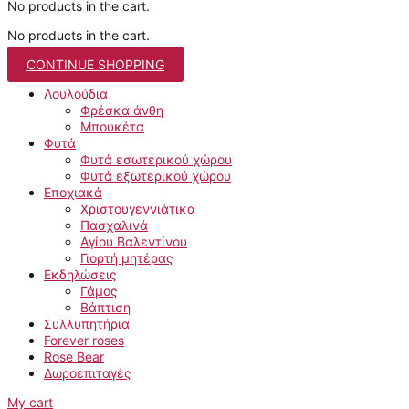
No products in the cart.
No products in the cart.
CONTINUE SHOPPING
Λουλούδια
Φρέσκα άνθη
Μπουκέτα
Φυτά
Φυτά εσωτερικού χώρου
Φυτά εξωτερικού χώρου
Εποχιακά
Χριστουγεννιάτικα
Πασχαλινά
Αγίου Βαλεντίνου
Γιορτή μητέρας
Εκδηλώσεις
Γάμος
Βάπτιση
Συλλυπητήρια
Forever roses
Rose Bear
Δωροεπιταγές
My cart