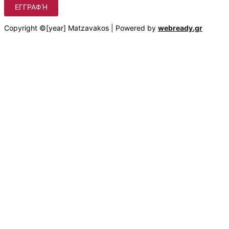
ΕΓΓΡΑΦΉ
Copyright ©[year] Matzavakos | Powered by
webready.gr
Στο matzavakos.gr χρησιμοποιούμε cookies για να βελτιώσουμε
τη διαδικτυακή σας εμπειρία.
Πατώντας στο κουμπί "Αποδοχή όλων", συμφωνείτε με τη
χρήση αυτών των cookies. Μπορείτε να αποσύρετε τη
συγκατάθεσή σας οποτεδήποτε, να αλλάζετε τις προτιμήσεις
σας και να αποκτάτε λεπτομερή πληροφόρηση σχετικά με τη
χρήση των cookies από εμάς πατώντας "Ρυθμίσεις".
Αποδοχή όλων
Περισσότερα
Ρυθμίσεις
Cookie Box Settings
Cookie Box Settings
ΡΥΘΜΊΣΕΙΣ ΑΠΟΡΡΉΤΟΥ
Επιλέξτε ποια cookies θέλετε να επιτρέπετε.
Μπορείτε να