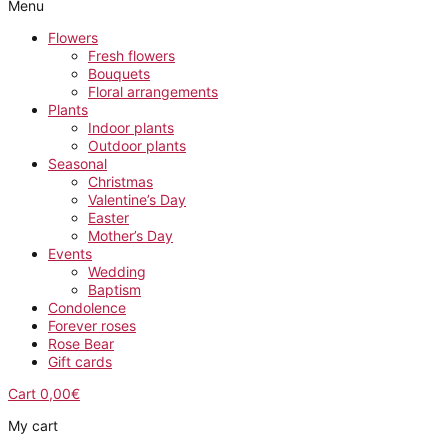
Menu
Flowers
Fresh flowers
Bouquets
Floral arrangements
Plants
Indoor plants
Outdoor plants
Seasonal
Christmas
Valentine’s Day
Easter
Mother’s Day
Events
Wedding
Baptism
Condolence
Forever roses
Rose Bear
Gift cards
Cart
0,00
€
My cart