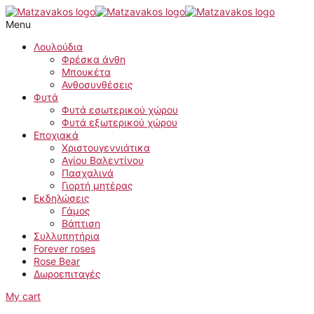
Μετάβαση
στο
Menu
περιεχόμενο
Λουλούδια
Φρέσκα άνθη
Μπουκέτα
Ανθοσυνθέσεις
Φυτά
Φυτά εσωτερικού χώρου
Φυτά εξωτερικού χώρου
Εποχιακά
Χριστουγεννιάτικα
Αγίου Βαλεντίνου
Πασχαλινά
Γιορτή μητέρας
Εκδηλώσεις
Γάμος
Βάπτιση
Συλλυπητήρια
Forever roses
Rose Bear
Δωροεπιταγές
My cart