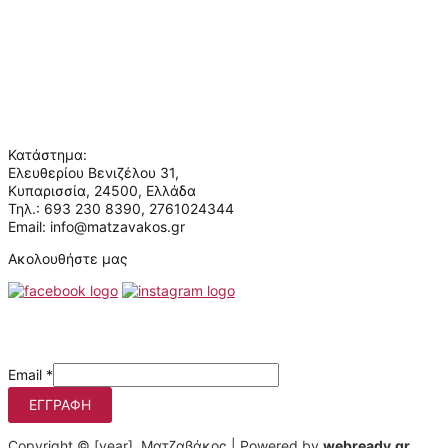
Σχετικά με εμάς
Όροι χρήσης
Πολιτική απορρήτου
Επικοινωνία
Ποιοι είμαστε
Κατάστημα:
Ελευθερίου Βενιζέλου 31,
Κυπαρισσία, 24500, Ελλάδα
Τηλ.: 693 230 8390, 2761024344
Email: info@matzavakos.gr
Ακολουθήστε μας
Μάθετε πρώτοι τις προσφορές μας
Email
*
ΕΓΓΡΑΦΉ
Copyright © [year] Ματζαβάκος | Powered by
webready.gr