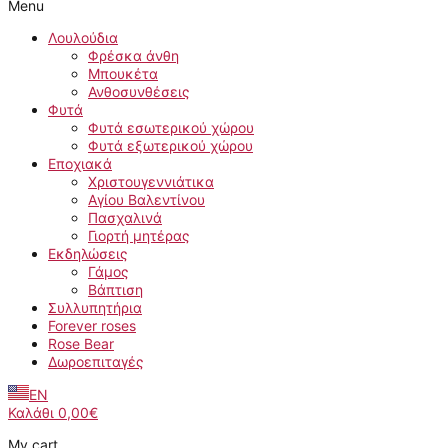
Menu
Λουλούδια
Φρέσκα άνθη
Μπουκέτα
Ανθοσυνθέσεις
Φυτά
Φυτά εσωτερικού χώρου
Φυτά εξωτερικού χώρου
Εποχιακά
Χριστουγεννιάτικα
Αγίου Βαλεντίνου
Πασχαλινά
Γιορτή μητέρας
Εκδηλώσεις
Γάμος
Βάπτιση
Συλλυπητήρια
Forever roses
Rose Bear
Δωροεπιταγές
EN
Καλάθι
0,00
€
My cart