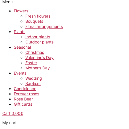
Menu
Flowers
Fresh flowers
Bouquets
Floral arrangements
Plants
Indoor plants
Outdoor plants
Seasonal
Christmas
Valentine’s Day
Easter
Mother’s Day
Events
Wedding
Baptism
Condolence
Forever roses
Rose Bear
Gift cards
Cart
0,00
€
My cart