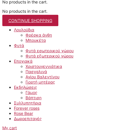
No products in the cart.
No products in the cart.
CONTINUE SHOPPING
Λουλούδια
Φρέσκα άνθη
Μπουκέτα
Φυτά
Φυτά εσωτερικού χώρου
Φυτά εξωτερικού χώρου
Εποχιακά
Χριστουγεννιάτικα
Πασχαλινά
Αγίου Βαλεντίνου
Γιορτή μητέρας
Εκδηλώσεις
Γάμος
Βάπτιση
Συλλυπητήρια
Forever roses
Rose Bear
Δωροεπιταγές
My cart