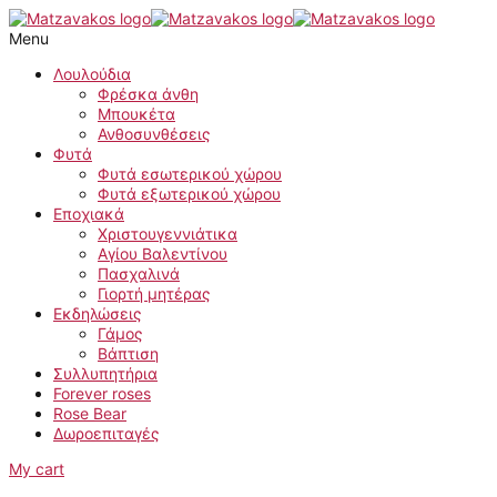
Skip
to
Menu
content
Λουλούδια
Φρέσκα άνθη
Μπουκέτα
Ανθοσυνθέσεις
Φυτά
Φυτά εσωτερικού χώρου
Φυτά εξωτερικού χώρου
Εποχιακά
Χριστουγεννιάτικα
Αγίου Βαλεντίνου
Πασχαλινά
Γιορτή μητέρας
Εκδηλώσεις
Γάμος
Βάπτιση
Συλλυπητήρια
Forever roses
Rose Bear
Δωροεπιταγές
My cart