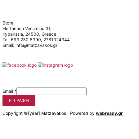
Who we are
Store:
Eleftheriou Venizelou 31,
Kyparissia, 24500, Greece
Tel: 693 230 8390, 2761024344
Email: info@matzavakos.gr
Follow us
Be the first to know our offers
Email
*
ΕΓΓΡΑΦΉ
Copyright ©[year] Matzavakos | Powered by
webready.gr
Στο matzavakos.gr χρησιμοποιούμε cookies για να βελτιώσουμε