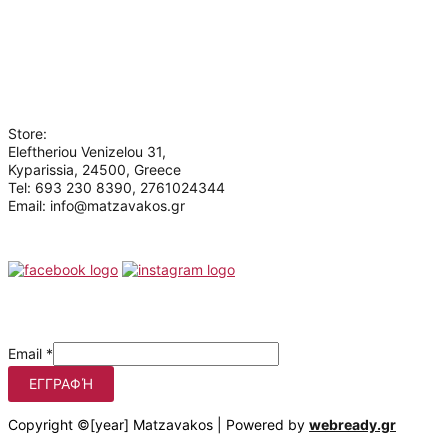
Terms of use
Privacy Policy
Contact
Who we are
Store:
Eleftheriou Venizelou 31,
Kyparissia, 24500, Greece
Tel: 693 230 8390, 2761024344
Email: info@matzavakos.gr
Follow us
Be the first to know our offers
Email
*
ΕΓΓΡΑΦΉ
Copyright ©[year] Matzavakos | Powered by
webready.gr