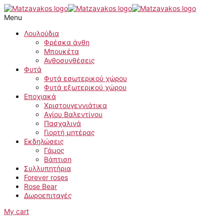
Skip
Forever
to
Red
Menu
content
Heart
quantity
Λουλούδια
Φρέσκα άνθη
Μπουκέτα
Ανθοσυνθέσεις
Φυτά
Φυτά εσωτερικού χώρου
Φυτά εξωτερικού χώρου
Εποχιακά
Χριστουγεννιάτικα
Αγίου Βαλεντίνου
Πασχαλινά
Γιορτή μητέρας
Εκδηλώσεις
Γάμος
Βάπτιση
Συλλυπητήρια
Forever roses
Rose Bear
Δωροεπιταγές
My cart