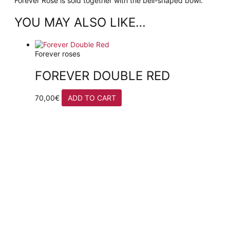
Forever Rose is sold together with the bell-shaped bowl.
YOU MAY ALSO LIKE…
Forever roses
FOREVER DOUBLE RED
70,00
€
ADD TO CART