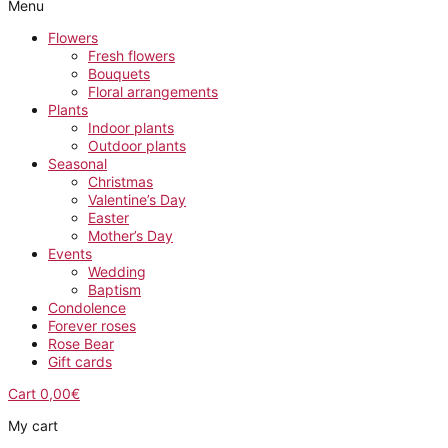
Menu
Flowers
Fresh flowers
Bouquets
Floral arrangements
Plants
Indoor plants
Outdoor plants
Seasonal
Christmas
Valentine’s Day
Easter
Mother’s Day
Events
Wedding
Baptism
Condolence
Forever roses
Rose Bear
Gift cards
Cart
0,00
€
My cart