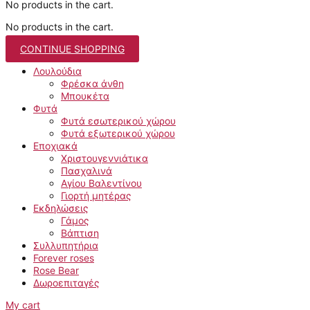
No products in the cart.
No products in the cart.
CONTINUE SHOPPING
Λουλούδια
Φρέσκα άνθη
Μπουκέτα
Φυτά
Φυτά εσωτερικού χώρου
Φυτά εξωτερικού χώρου
Εποχιακά
Χριστουγεννιάτικα
Πασχαλινά
Αγίου Βαλεντίνου
Γιορτή μητέρας
Εκδηλώσεις
Γάμος
Βάπτιση
Συλλυπητήρια
Forever roses
Rose Bear
Δωροεπιταγές
My cart