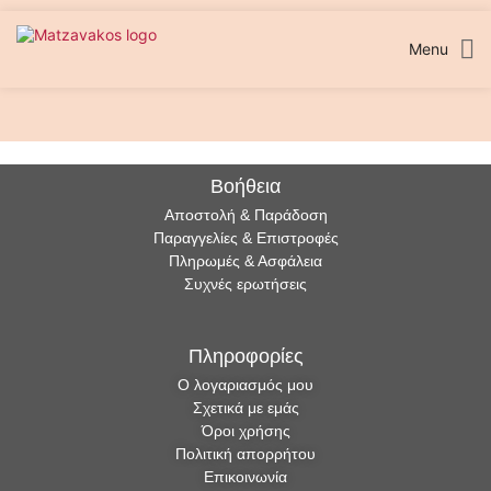
Μετάβαση
στο
περιεχόμενο
Menu
ΑΥΤΟΚΙΝΗΤΟ10
ΑΥΤΟΚΙΝΗΤΟ12
ΑΥΤΟΚΙΝΗΤΟ13
ΑΥΤΟΚΙΝΗΤΟ11
ΑΥΤΟΚΙΝΗΤΟ1
ΑΥΤΟΚΙΝΗΤΟ2
ΑΥΤΟΚΙΝΗΤΟ3
ΑΥΤΟΚΙΝΗΤΟ4
ΑΥΤΟΚΙΝΗΤΟ5
ΑΥΤΟΚΙΝΗΤΟ6
ΑΥΤΟΚΙΝΗΤΟ7
ΑΥΤΟΚΙΝΗΤΟ8
ΑΥΤΟΚΙΝΗΤΟ9
Βοήθεια
Αποστολή & Παράδοση
Παραγγελίες & Επιστροφές
Πληρωμές & Ασφάλεια
Συχνές ερωτήσεις
Πληροφορίες
Ο λογαριασμός μου
Σχετικά με εμάς
Όροι χρήσης
Πολιτική απορρήτου
Επικοινωνία