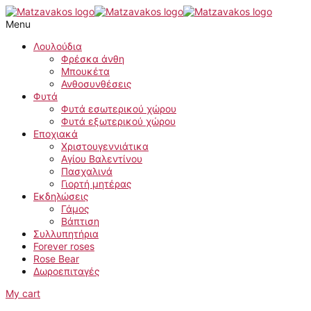
Μετάβαση
στο
Menu
περιεχόμενο
Λουλούδια
Φρέσκα άνθη
Μπουκέτα
Ανθοσυνθέσεις
Φυτά
Φυτά εσωτερικού χώρου
Φυτά εξωτερικού χώρου
Εποχιακά
Χριστουγεννιάτικα
Αγίου Βαλεντίνου
Πασχαλινά
Γιορτή μητέρας
Εκδηλώσεις
Γάμος
Βάπτιση
Συλλυπητήρια
Forever roses
Rose Bear
Δωροεπιταγές
My cart