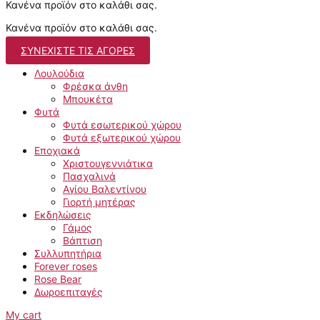
Κανένα προϊόν στο καλάθι σας.
Κανένα προϊόν στο καλάθι σας.
ΣΥΝΕΧΊΣΤΕ ΤΙΣ ΑΓΟΡΈΣ
Λουλούδια
Φρέσκα άνθη
Μπουκέτα
Φυτά
Φυτά εσωτερικού χώρου
Φυτά εξωτερικού χώρου
Εποχιακά
Χριστουγεννιάτικα
Πασχαλινά
Αγίου Βαλεντίνου
Γιορτή μητέρας
Εκδηλώσεις
Γάμος
Βάπτιση
Συλλυπητήρια
Forever roses
Rose Bear
Δωροεπιταγές
My cart