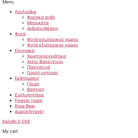
Menu
Λουλούδια
Φρέσκα άνθη
Μπουκέτα
Ανθοσυνθέσεις
Φυτά
Φυτά εσωτερικού χώρου
Φυτά εξωτερικού χώρου
Εποχιακά
Χριστουγεννιάτικα
Αγίου Βαλεντίνου
Πασχαλινά
Γιορτή μητέρας
Εκδηλώσεις
Γάμος
Βάπτιση
Συλλυπητήρια
Forever roses
Rose Bear
Δωροεπιταγές
Καλάθι
0,00
€
My cart