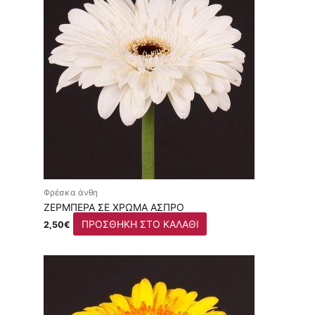
Φρέσκα άνθη
ΖΈΡΜΠΕΡΑ ΣΕ ΧΡΏΜΑ ΆΣΠΡΟ
ΠΡΟΣΘΉΚΗ ΣΤΟ ΚΑΛΆΘΙ
2,50
€