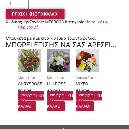
ΠΡΟΣΘΉΚΗ ΣΤΟ ΚΑΛΆΘΙ
Κωδικός προϊόντος:
MF03008
Κατηγορία:
Μπουκέτα
Περιγραφή
Μπουκέτα με κόκκινα κ λευκά τριαντάφυλλα.
ΜΠΟΡΕΊ ΕΠΊΣΗΣ ΝΑ ΣΑΣ ΑΡΈΣΕΙ…
Μπουκέτα
Μπουκέτα
Μπουκέτα
CHRYSROSE
LILI ROSE
MIXED
50,00
€
40,00
€
45,00
€
ΠΡΟΣΘΉΚΗ
ΠΡΟΣΘΉΚΗ
ΠΡΟΣΘΉΚΗ
ΣΤΟ
ΣΤΟ
ΣΤΟ
ΚΑΛΆΘΙ
ΚΑΛΆΘΙ
ΚΑΛΆΘΙ