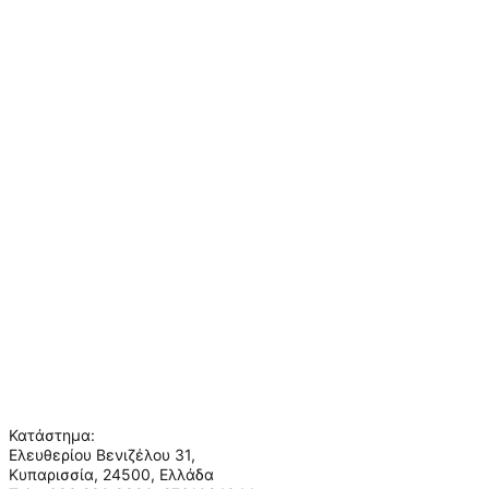
Βοήθεια
Αποστολή & Παράδοση
Παραγγελίες & Επιστροφές
Πληρωμές & Ασφάλεια
Συχνές ερωτήσεις
Πληροφορίες
Ο λογαριασμός μου
Σχετικά με εμάς
Όροι χρήσης
Πολιτική απορρήτου
Επικοινωνία
Ποιοι είμαστε
Κατάστημα:
Ελευθερίου Βενιζέλου 31,
Κυπαρισσία, 24500, Ελλάδα