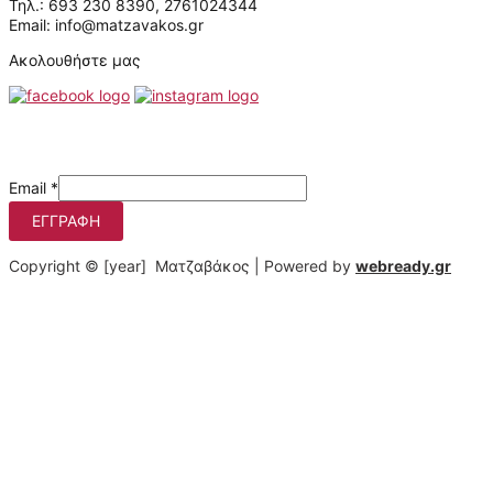
Τηλ.: 693 230 8390, 2761024344
Email: info@matzavakos.gr
Ακολουθήστε μας
Μάθετε πρώτοι τις προσφορές μας
Email
*
ΕΓΓΡΑΦΉ
Copyright © [year] Ματζαβάκος | Powered by
webready.gr
Στο matzavakos.gr χρησιμοποιούμε cookies για να βελτιώσουμε
τη διαδικτυακή σας εμπειρία.
Πατώντας στο κουμπί "Αποδοχή όλων", συμφωνείτε με τη
χρήση αυτών των cookies. Μπορείτε να αποσύρετε τη
συγκατάθεσή σας οποτεδήποτε, να αλλάζετε τις προτιμήσεις
σας και να αποκτάτε λεπτομερή πληροφόρηση σχετικά με τη
χρήση των cookies από εμάς πατώντας "Ρυθμίσεις".