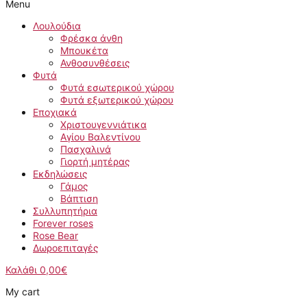
Menu
Λουλούδια
Φρέσκα άνθη
Μπουκέτα
Ανθοσυνθέσεις
Φυτά
Φυτά εσωτερικού χώρου
Φυτά εξωτερικού χώρου
Εποχιακά
Χριστουγεννιάτικα
Αγίου Βαλεντίνου
Πασχαλινά
Γιορτή μητέρας
Εκδηλώσεις
Γάμος
Βάπτιση
Συλλυπητήρια
Forever roses
Rose Bear
Δωροεπιταγές
Καλάθι
0,00
€
My cart