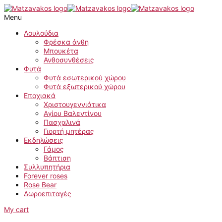
Μετάβαση
στο
Menu
περιεχόμενο
Λουλούδια
Φρέσκα άνθη
Μπουκέτα
Ανθοσυνθέσεις
Φυτά
Φυτά εσωτερικού χώρου
Φυτά εξωτερικού χώρου
Εποχιακά
Χριστουγεννιάτικα
Αγίου Βαλεντίνου
Πασχαλινά
Γιορτή μητέρας
Εκδηλώσεις
Γάμος
Βάπτιση
Συλλυπητήρια
Forever roses
Rose Bear
Δωροεπιταγές
My cart