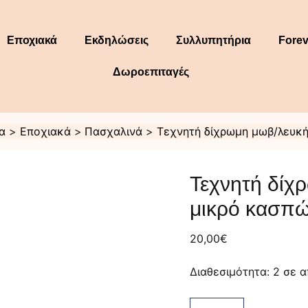
Εποχιακά
Εκδηλώσεις
Συλλυπητήρια
Forev
Δωροεπιταγές
α
Εποχιακά
Πασχαλινά
Τεχνητή δίχρωμη μωβ/λευκή
Τεχνητή
δίχρωμη
Τεχνητή δίχ
μωβ/
λευκή
μικρό κασπ
ορχιδέα
σε
μικρό
20,00
€
κασπώ
ποσότητα
Διαθεσιμότητα:
2 σε 