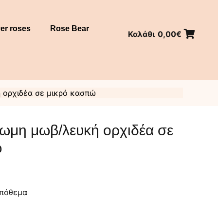
er roses
Rose Bear
Καλάθι
0,00
€
 ορχιδέα σε μικρό κασπώ
ρωμη μωβ/λευκή ορχιδέα σε
ώ
απόθεμα