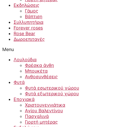
Εκδηλώσεις
Γάμος
Βάπτιση
Συλλυπητήρια
Forever roses
Rose Bear
Δωροεπιταγές
Menu
Λουλούδια
Φρέσκα άνθη
Μπουκέτα
Ανθοσυνθέσεις
Φυτά
Φυτά εσωτερικού χώρου
Φυτά εξωτερικού χώρου
Εποχιακά
Χριστουγεννιάτικα
Αγίου Βαλεντίνου
Πασχαλινά
Γιορτή μητέρας