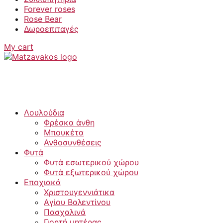
Forever roses
Rose Bear
Δωροεπιταγές
My cart
Λουλούδια
Φρέσκα άνθη
Μπουκέτα
Ανθοσυνθέσεις
Φυτά
Φυτά εσωτερικού χώρου
Φυτά εξωτερικού χώρου
Εποχιακά
Χριστουγεννιάτικα
Αγίου Βαλεντίνου
Πασχαλινά
Γιορτή μητέρας