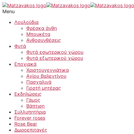
Μετάβαση
Τεχνητό
στο
μπουκέτο
Menu
περιεχόμενο
δίχρωμο
κόκκινο
Λουλούδια
νεραγκούλα
Φρέσκα άνθη
και
Μπουκέτα
λίλιουμ
Ανθοσυνθέσεις
ποσότητα
Φυτά
Φυτά εσωτερικού χώρου
Φυτά εξωτερικού χώρου
Εποχιακά
Χριστουγεννιάτικα
Αγίου Βαλεντίνου
Πασχαλινά
Γιορτή μητέρας
Εκδηλώσεις
Γάμος
Βάπτιση
Συλλυπητήρια
Forever roses
Rose Bear
Δωροεπιταγές