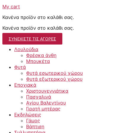
My cart
Κανένα προϊόν στο καλάθι σας.
Κανένα προϊόν στο καλάθι σας.
ΣΥΝΕΧΊΣΤΕ ΤΙΣ ΑΓΟΡΈΣ
Λουλούδια
Φρέσκα άνθη
Μπουκέτα
Φυτά
Φυτά εσωτερικού χώρου
Φυτά εξωτερικού χώρου
Εποχιακά
Χριστουγεννιάτικα
Πασχαλινά
Αγίου Βαλεντίνου
Γιορτή μητέρας
Εκδηλώσεις
Γάμος
Βάπτιση
Συλλυπητήρια