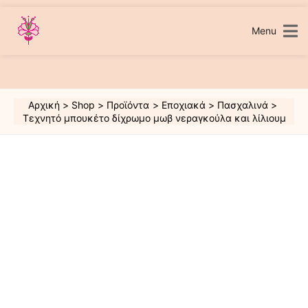
Μετάβαση
στο
περιεχόμενο
Menu
Αρχική
Shop
Προϊόντα
Εποχιακά
Πασχαλινά
Τεχνητό μπουκέτο δίχρωμο μωβ νεραγκούλα και λίλιουμ
Τεχνητό
μπουκέτο
δίχρωμο
μωβ
νεραγκούλα
και
λίλιουμ
ποσότητα