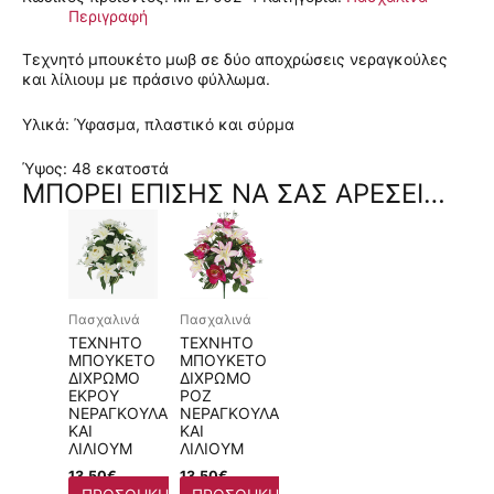
Περιγραφή
Τεχνητό μπουκέτο μωβ σε δύο αποχρώσεις νεραγκούλες
και λίλιουμ με πράσινο φύλλωμα.
Υλικά: Ύφασμα, πλαστικό και σύρμα
Ύψος: 48 εκατοστά
ΜΠΟΡΕΊ ΕΠΊΣΗΣ ΝΑ ΣΑΣ ΑΡΈΣΕΙ…
Πασχαλινά
Πασχαλινά
ΤΕΧΝΗΤΌ
ΤΕΧΝΗΤΌ
ΜΠΟΥΚΈΤΟ
ΜΠΟΥΚΈΤΟ
ΔΊΧΡΩΜΟ
ΔΊΧΡΩΜΟ
ΕΚΡΟΎ
ΡΟΖ
ΝΕΡΑΓΚΟΎΛΑ
ΝΕΡΑΓΚΟΎΛΑ
ΚΑΙ
ΚΑΙ
ΛΊΛΙΟΥΜ
ΛΊΛΙΟΥΜ
13,50
€
13,50
€