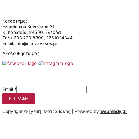
Ποιοι είμαστε
Κατάστημα:
Ελευθερίου Βενιζέλου 31,
Κυπαρισσία, 24500, Ελλάδα
Τηλ.: 693 230 8390, 2761024344
Email: info@matzavakos.gr
Ακολουθήστε μας
Μάθετε πρώτοι τις προσφορές μας
Email
*
ΕΓΓΡΑΦΉ
Copyright © [year] Ματζαβάκος | Powered by
webready.gr
Στο matzavakos.gr χρησιμοποιούμε cookies για να βελτιώσουμε