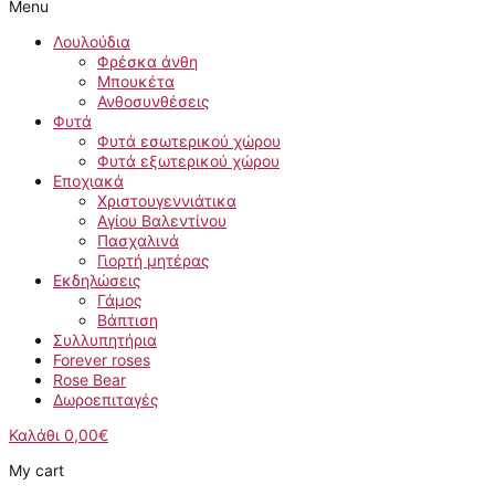
Menu
Λουλούδια
Φρέσκα άνθη
Μπουκέτα
Ανθοσυνθέσεις
Φυτά
Φυτά εσωτερικού χώρου
Φυτά εξωτερικού χώρου
Εποχιακά
Χριστουγεννιάτικα
Αγίου Βαλεντίνου
Πασχαλινά
Γιορτή μητέρας
Εκδηλώσεις
Γάμος
Βάπτιση
Συλλυπητήρια
Forever roses
Rose Bear
Δωροεπιταγές
Καλάθι
0,00
€
My cart