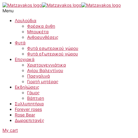
Μετάβαση
Τεχνητό
στο
μπουκέτο
Menu
περιεχόμενο
λευκή
παιώνια
Λουλούδια
με
Φρέσκα άνθη
κίτρινο
Μπουκέτα
εσωτερικό
Ανθοσυνθέσεις
ποσότητα
Φυτά
Φυτά εσωτερικού χώρου
Φυτά εξωτερικού χώρου
Εποχιακά
Χριστουγεννιάτικα
Αγίου Βαλεντίνου
Πασχαλινά
Γιορτή μητέρας
Εκδηλώσεις
Γάμος
Βάπτιση
Συλλυπητήρια
Forever roses
Rose Bear
Δωροεπιταγές
My cart