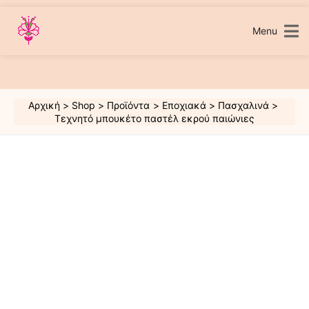
Μετάβαση
στο
περιεχόμενο
Menu
Αρχική
Shop
Προϊόντα
Εποχιακά
Πασχαλινά
Τεχνητό μπουκέτο παστέλ εκρού παιώνιες
Τεχνητό
μπουκέτο
παστέλ
εκρού
παιώνιες
ποσότητα