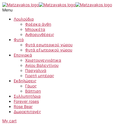
Μετάβαση
Τεχνητό
στο
μπουκέτο
Menu
περιεχόμενο
ροζ-
πράσινη
Λουλούδια
παιώνια
Φρέσκα άνθη
με
Μπουκέτα
κίτρινο
Ανθοσυνθέσεις
εσωτερικό
Φυτά
ποσότητα
Φυτά εσωτερικού χώρου
Φυτά εξωτερικού χώρου
Εποχιακά
Χριστουγεννιάτικα
Αγίου Βαλεντίνου
Πασχαλινά
Γιορτή μητέρας
Εκδηλώσεις
Γάμος
Βάπτιση
Συλλυπητήρια
Forever roses
Rose Bear
Δωροεπιταγές
My cart