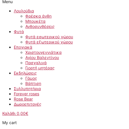
Menu
Λουλούδια
Φρέσκα άνθη
Μπουκέτα
Ανθοσυνθέσεις
Φυτά
Φυτά εσωτερικού χώρου
Φυτά εξωτερικού χώρου
Εποχιακά
Χριστουγεννιάτικα
Αγίου Βαλεντίνου
Πασχαλινά
Γιορτή μητέρας
Εκδηλώσεις
Γάμος
Βάπτιση
Συλλυπητήρια
Forever roses
Rose Bear
Δωροεπιταγές
Καλάθι
0,00
€
My cart