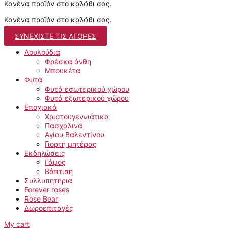
Κανένα προϊόν στο καλάθι σας.
Κανένα προϊόν στο καλάθι σας.
ΣΥΝΕΧΊΣΤΕ ΤΙΣ ΑΓΟΡΈΣ
Λουλούδια
Φρέσκα άνθη
Μπουκέτα
Φυτά
Φυτά εσωτερικού χώρου
Φυτά εξωτερικού χώρου
Εποχιακά
Χριστουγεννιάτικα
Πασχαλινά
Αγίου Βαλεντίνου
Γιορτή μητέρας
Εκδηλώσεις
Γάμος
Βάπτιση
Συλλυπητήρια
Forever roses
Rose Bear
Δωροεπιταγές
My cart