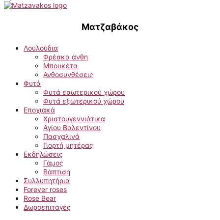
Ματζαβάκος
Λουλούδια
Φρέσκα άνθη
Μπουκέτα
Ανθοσυνθέσεις
Φυτά
Φυτά εσωτερικού χώρου
Φυτά εξωτερικού χώρου
Εποχιακά
Χριστουγεννιάτικα
Αγίου Βαλεντίνου
Πασχαλινά
Γιορτή μητέρας
Εκδηλώσεις
Γάμος
Βάπτιση
Συλλυπητήρια
Forever roses
Rose Bear
Δωροεπιταγές