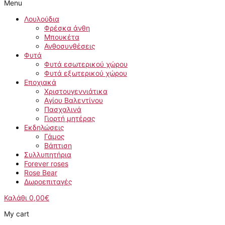
Menu
Λουλούδια
Φρέσκα άνθη
Μπουκέτα
Ανθοσυνθέσεις
Φυτά
Φυτά εσωτερικού χώρου
Φυτά εξωτερικού χώρου
Εποχιακά
Χριστουγεννιάτικα
Αγίου Βαλεντίνου
Πασχαλινά
Γιορτή μητέρας
Εκδηλώσεις
Γάμος
Βάπτιση
Συλλυπητήρια
Forever roses
Rose Bear
Δωροεπιταγές
Καλάθι
0,00
€
My cart