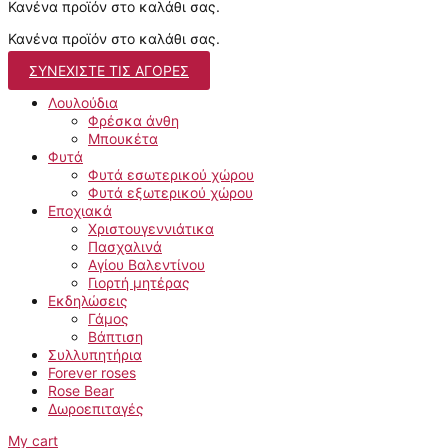
Κανένα προϊόν στο καλάθι σας.
Κανένα προϊόν στο καλάθι σας.
ΣΥΝΕΧΊΣΤΕ ΤΙΣ ΑΓΟΡΈΣ
Λουλούδια
Φρέσκα άνθη
Μπουκέτα
Φυτά
Φυτά εσωτερικού χώρου
Φυτά εξωτερικού χώρου
Εποχιακά
Χριστουγεννιάτικα
Πασχαλινά
Αγίου Βαλεντίνου
Γιορτή μητέρας
Εκδηλώσεις
Γάμος
Βάπτιση
Συλλυπητήρια
Forever roses
Rose Bear
Δωροεπιταγές
My cart