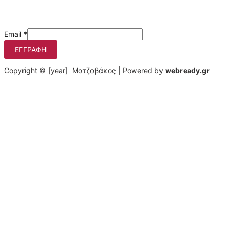
Μάθετε πρώτοι τις προσφορές μας
Email
*
ΕΓΓΡΑΦΉ
Copyright © [year] Ματζαβάκος | Powered by
webready.gr
Στο matzavakos.gr χρησιμοποιούμε cookies για να βελτιώσουμε
τη διαδικτυακή σας εμπειρία.
Πατώντας στο κουμπί "Αποδοχή όλων", συμφωνείτε με τη
χρήση αυτών των cookies. Μπορείτε να αποσύρετε τη
συγκατάθεσή σας οποτεδήποτε, να αλλάζετε τις προτιμήσεις
σας και να αποκτάτε λεπτομερή πληροφόρηση σχετικά με τη
χρήση των cookies από εμάς πατώντας "Ρυθμίσεις".
Αποδοχή όλων
Περισσότερα
Ρυθμίσεις
Cookie Box Settings
Cookie Box Settings