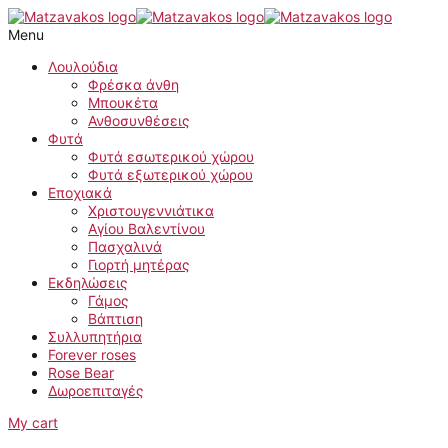
Μετάβαση
Ανθούριο
στο
(Μ)
Menu
περιεχόμενο
ποσότητα
Λουλούδια
Φρέσκα άνθη
Μπουκέτα
Ανθοσυνθέσεις
Φυτά
Φυτά εσωτερικού χώρου
Φυτά εξωτερικού χώρου
Εποχιακά
Χριστουγεννιάτικα
Αγίου Βαλεντίνου
Πασχαλινά
Γιορτή μητέρας
Εκδηλώσεις
Γάμος
Βάπτιση
Συλλυπητήρια
Forever roses
Rose Bear
Δωροεπιταγές
My cart