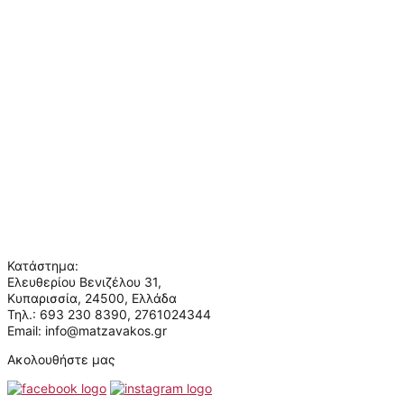
Παραγγελίες & Επιστροφές
Πληρωμές & Ασφάλεια
Συχνές ερωτήσεις
Πληροφορίες
Ο λογαριασμός μου
Σχετικά με εμάς
Όροι χρήσης
Πολιτική απορρήτου
Επικοινωνία
Ποιοι είμαστε
Κατάστημα:
Ελευθερίου Βενιζέλου 31,
Κυπαρισσία, 24500, Ελλάδα
Τηλ.: 693 230 8390, 2761024344
Email: info@matzavakos.gr
Ακολουθήστε μας