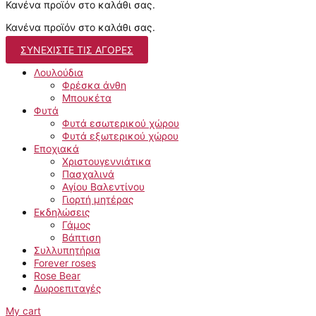
Κανένα προϊόν στο καλάθι σας.
Κανένα προϊόν στο καλάθι σας.
ΣΥΝΕΧΊΣΤΕ ΤΙΣ ΑΓΟΡΈΣ
Λουλούδια
Φρέσκα άνθη
Μπουκέτα
Φυτά
Φυτά εσωτερικού χώρου
Φυτά εξωτερικού χώρου
Εποχιακά
Χριστουγεννιάτικα
Πασχαλινά
Αγίου Βαλεντίνου
Γιορτή μητέρας
Εκδηλώσεις
Γάμος
Βάπτιση
Συλλυπητήρια
Forever roses
Rose Bear
Δωροεπιταγές
My cart