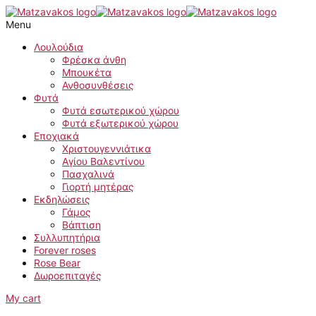
Μετάβαση
Παχίρα
στο
ποσότητα
Menu
περιεχόμενο
Λουλούδια
Φρέσκα άνθη
Μπουκέτα
Ανθοσυνθέσεις
Φυτά
Φυτά εσωτερικού χώρου
Φυτά εξωτερικού χώρου
Εποχιακά
Χριστουγεννιάτικα
Αγίου Βαλεντίνου
Πασχαλινά
Γιορτή μητέρας
Εκδηλώσεις
Γάμος
Βάπτιση
Συλλυπητήρια
Forever roses
Rose Bear
Δωροεπιταγές
My cart