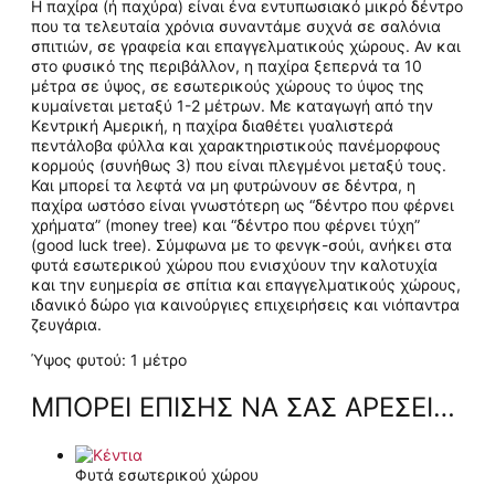
Η παχίρα (ή παχύρα) είναι ένα εντυπωσιακό μικρό δέντρο
που τα τελευταία χρόνια συναντάμε συχνά σε σαλόνια
σπιτιών, σε γραφεία και επαγγελματικούς χώρους. Αν και
στο φυσικό της περιβάλλον, η παχίρα ξεπερνά τα 10
μέτρα σε ύψος, σε εσωτερικούς χώρους το ύψος της
κυμαίνεται μεταξύ 1-2 μέτρων. Με καταγωγή από την
Κεντρική Αμερική, η παχίρα διαθέτει γυαλιστερά
πεντάλοβα φύλλα και χαρακτηριστικούς πανέμορφους
κορμούς (συνήθως 3) που είναι πλεγμένοι μεταξύ τους.
Και μπορεί τα λεφτά να μη φυτρώνουν σε δέντρα, η
παχίρα ωστόσο είναι γνωστότερη ως “δέντρο που φέρνει
χρήματα” (money tree) και “δέντρο που φέρνει τύχη”
(good luck tree). Σύμφωνα με το φενγκ-σούι, ανήκει στα
φυτά εσωτερικού χώρου που ενισχύουν την καλοτυχία
και την ευημερία σε σπίτια και επαγγελματικούς χώρους,
ιδανικό δώρο για καινούργιες επιχειρήσεις και νιόπαντρα
ζευγάρια.
Ύψος φυτού: 1 μέτρο
ΜΠΟΡΕΊ ΕΠΊΣΗΣ ΝΑ ΣΑΣ ΑΡΈΣΕΙ…
Φυτά εσωτερικού χώρου