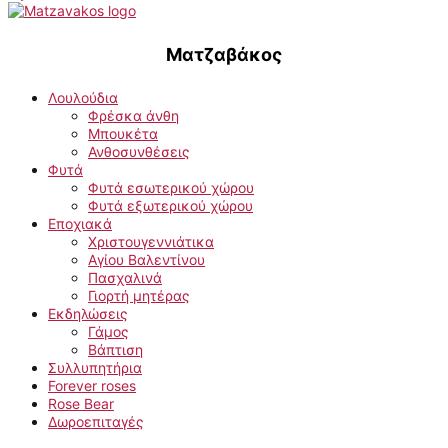
Ματζαβάκος
Λουλούδια
Φρέσκα άνθη
Μπουκέτα
Ανθοσυνθέσεις
Φυτά
Φυτά εσωτερικού χώρου
Φυτά εξωτερικού χώρου
Εποχιακά
Χριστουγεννιάτικα
Αγίου Βαλεντίνου
Πασχαλινά
Γιορτή μητέρας
Εκδηλώσεις
Γάμος
Βάπτιση
Συλλυπητήρια
Forever roses
Rose Bear
Δωροεπιταγές