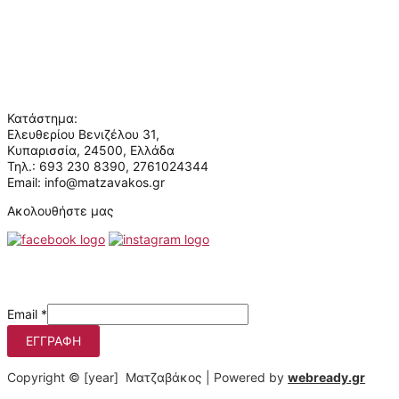
Όροι χρήσης
Πολιτική απορρήτου
Επικοινωνία
Ποιοι είμαστε
Κατάστημα:
Ελευθερίου Βενιζέλου 31,
Κυπαρισσία, 24500, Ελλάδα
Τηλ.: 693 230 8390, 2761024344
Email: info@matzavakos.gr
Ακολουθήστε μας
Μάθετε πρώτοι τις προσφορές μας
Email
*
ΕΓΓΡΑΦΉ
Copyright © [year] Ματζαβάκος | Powered by
webready.gr