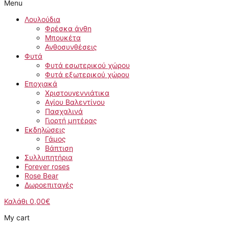
Menu
Λουλούδια
Φρέσκα άνθη
Μπουκέτα
Ανθοσυνθέσεις
Φυτά
Φυτά εσωτερικού χώρου
Φυτά εξωτερικού χώρου
Εποχιακά
Χριστουγεννιάτικα
Αγίου Βαλεντίνου
Πασχαλινά
Γιορτή μητέρας
Εκδηλώσεις
Γάμος
Βάπτιση
Συλλυπητήρια
Forever roses
Rose Bear
Δωροεπιταγές
Καλάθι
0,00
€
My cart