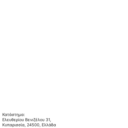
Βοήθεια
Αποστολή & Παράδοση
Παραγγελίες & Επιστροφές
Πληρωμές & Ασφάλεια
Συχνές ερωτήσεις
Πληροφορίες
Ο λογαριασμός μου
Σχετικά με εμάς
Όροι χρήσης
Πολιτική απορρήτου
Επικοινωνία
Ποιοι είμαστε
Κατάστημα:
Ελευθερίου Βενιζέλου 31,
Κυπαρισσία, 24500, Ελλάδα