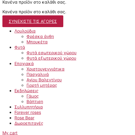
Κανένα προϊόν στο καλάθι σας.
Κανένα προϊόν στο καλάθι σας.
ΣΥΝΕΧΊΣΤΕ ΤΙΣ ΑΓΟΡΈΣ
Λουλούδια
Φρέσκα άνθη
Μπουκέτα
Φυτά
Φυτά εσωτερικού χώρου
Φυτά εξωτερικού χώρου
Εποχιακά
Χριστουγεννιάτικα
Πασχαλινά
Αγίου Βαλεντίνου
Γιορτή μητέρας
Εκδηλώσεις
Γάμος
Βάπτιση
Συλλυπητήρια
Forever roses
Rose Bear
Δωροεπιταγές
My cart