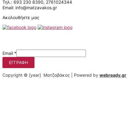
Τηλ.: 693 230 8390, 2761024344
Email: info@matzavakos.gr
Ακολουθήστε μας
Μάθετε πρώτοι τις προσφορές μας
Email
*
ΕΓΓΡΑΦΉ
Copyright © [year] Ματζαβάκος | Powered by
webready.gr
Στο matzavakos.gr χρησιμοποιούμε cookies για να βελτιώσουμε
τη διαδικτυακή σας εμπειρία.
Πατώντας στο κουμπί "Αποδοχή όλων", συμφωνείτε με τη
χρήση αυτών των cookies. Μπορείτε να αποσύρετε τη
συγκατάθεσή σας οποτεδήποτε, να αλλάζετε τις προτιμήσεις
σας και να αποκτάτε λεπτομερή πληροφόρηση σχετικά με τη
χρήση των cookies από εμάς πατώντας "Ρυθμίσεις".