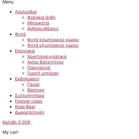
Menu
Λουλούδια
Φρέσκα άνθη
Μπουκέτα
Ανθοσυνθέσεις
Φυτά
Φυτά εσωτερικού χώρου
Φυτά εξωτερικού χώρου
Εποχιακά
Χριστουγεννιάτικα
Αγίου Βαλεντίνου
Πασχαλινά
Γιορτή μητέρας
Εκδηλώσεις
Γάμος
Βάπτιση
Συλλυπητήρια
Forever roses
Rose Bear
Δωροεπιταγές
Καλάθι
0,00
€
My cart