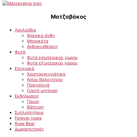
Ματζαβάκος
Λουλούδια
Φρέσκα άνθη
Μπουκέτα
Ανθοσυνθέσεις
Φυτά
Φυτά εσωτερικού χώρου
Φυτά εξωτερικού χώρου
Εποχιακά
Χριστουγεννιάτικα
Αγίου Βαλεντίνου
Πασχαλινά
Γιορτή μητέρας
Εκδηλώσεις
Γάμος
Βάπτιση
Συλλυπητήρια
Forever roses
Rose Bear
Δωροεπιταγές