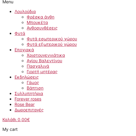
Menu
Λουλούδια
Φρέσκα άνθη
Μπουκέτα
Ανθοσυνθέσεις
Φυτά
Φυτά εσωτερικού χώρου
Φυτά εξωτερικού χώρου
Εποχιακά
Χριστουγεννιάτικα
Αγίου Βαλεντίνου
Πασχαλινά
Γιορτή μητέρας
Εκδηλώσεις
Γάμος
Βάπτιση
Συλλυπητήρια
Forever roses
Rose Bear
Δωροεπιταγές
Καλάθι
0,00
€
My cart