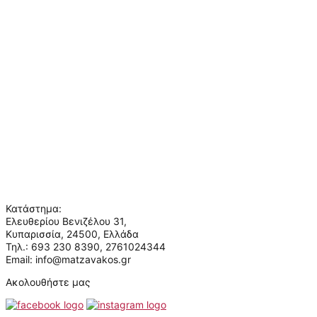
Παραγγελίες & Επιστροφές
Πληρωμές & Ασφάλεια
Συχνές ερωτήσεις
Πληροφορίες
Ο λογαριασμός μου
Σχετικά με εμάς
Όροι χρήσης
Πολιτική απορρήτου
Επικοινωνία
Ποιοι είμαστε
Κατάστημα:
Ελευθερίου Βενιζέλου 31,
Κυπαρισσία, 24500, Ελλάδα
Τηλ.: 693 230 8390, 2761024344
Email: info@matzavakos.gr
Ακολουθήστε μας