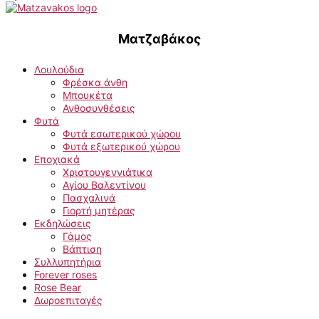
Ματζαβάκος
Λουλούδια
Φρέσκα άνθη
Μπουκέτα
Ανθοσυνθέσεις
Φυτά
Φυτά εσωτερικού χώρου
Φυτά εξωτερικού χώρου
Εποχιακά
Χριστουγεννιάτικα
Αγίου Βαλεντίνου
Πασχαλινά
Γιορτή μητέρας
Εκδηλώσεις
Γάμος
Βάπτιση
Συλλυπητήρια
Forever roses
Rose Bear
Δωροεπιταγές