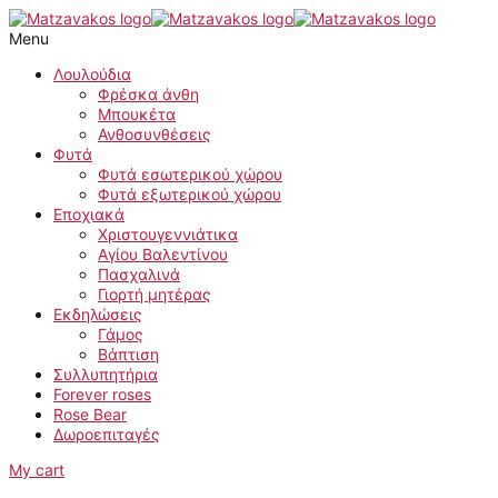
Μετάβαση
Σανσεβιέρια
στο
ποσότητα
Menu
περιεχόμενο
Λουλούδια
Φρέσκα άνθη
Μπουκέτα
Ανθοσυνθέσεις
Φυτά
Φυτά εσωτερικού χώρου
Φυτά εξωτερικού χώρου
Εποχιακά
Χριστουγεννιάτικα
Αγίου Βαλεντίνου
Πασχαλινά
Γιορτή μητέρας
Εκδηλώσεις
Γάμος
Βάπτιση
Συλλυπητήρια
Forever roses
Rose Bear
Δωροεπιταγές
My cart