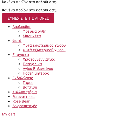
Κανένα προϊόν στο καλάθι σας.
Κανένα προϊόν στο καλάθι σας.
ΣΥΝΕΧΊΣΤΕ ΤΙΣ ΑΓΟΡΈΣ
Λουλούδια
Φρέσκα άνθη
Μπουκέτα
Φυτά
Φυτά εσωτερικού χώρου
Φυτά εξωτερικού χώρου
Εποχιακά
Χριστουγεννιάτικα
Πασχαλινά
Αγίου Βαλεντίνου
Γιορτή μητέρας
Εκδηλώσεις
Γάμος
Βάπτιση
Συλλυπητήρια
Forever roses
Rose Bear
Δωροεπιταγές
My cart