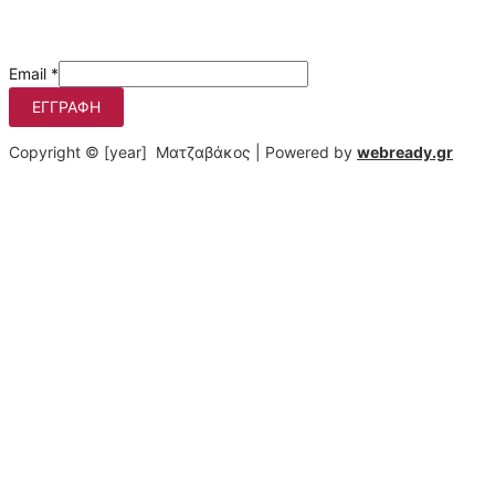
Μάθετε πρώτοι τις προσφορές μας
Email
*
ΕΓΓΡΑΦΉ
Copyright © [year] Ματζαβάκος | Powered by
webready.gr
Στο matzavakos.gr χρησιμοποιούμε cookies για να βελτιώσουμε
τη διαδικτυακή σας εμπειρία.
Πατώντας στο κουμπί "Αποδοχή όλων", συμφωνείτε με τη
χρήση αυτών των cookies. Μπορείτε να αποσύρετε τη
συγκατάθεσή σας οποτεδήποτε, να αλλάζετε τις προτιμήσεις
σας και να αποκτάτε λεπτομερή πληροφόρηση σχετικά με τη
χρήση των cookies από εμάς πατώντας "Ρυθμίσεις".
Αποδοχή όλων
Περισσότερα
Ρυθμίσεις
Cookie Box Settings
Cookie Box Settings