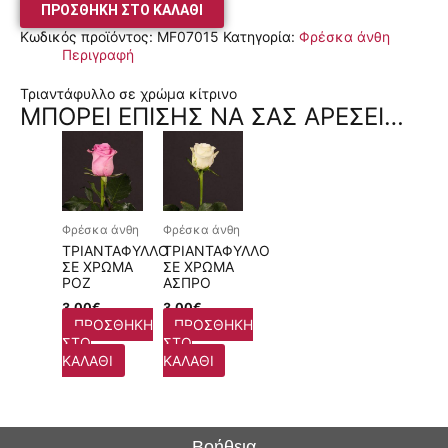
ΠΡΟΣΘΉΚΗ ΣΤΟ ΚΑΛΆΘΙ
Κωδικός προϊόντος:
MF07015
Κατηγορία:
Φρέσκα άνθη
Περιγραφή
Τριαντάφυλλο σε χρώμα κίτρινο
ΜΠΟΡΕΊ ΕΠΊΣΗΣ ΝΑ ΣΑΣ ΑΡΈΣΕΙ…
Φρέσκα άνθη
Φρέσκα άνθη
ΤΡΙΑΝΤΆΦΥΛΛΟ
ΤΡΙΑΝΤΆΦΥΛΛΟ
ΣΕ ΧΡΏΜΑ
ΣΕ ΧΡΏΜΑ
ΡΟΖ
ΆΣΠΡΟ
3,00
€
3,00
€
ΠΡΟΣΘΉΚΗ
ΠΡΟΣΘΉΚΗ
ΣΤΟ
ΣΤΟ
ΚΑΛΆΘΙ
ΚΑΛΆΘΙ
Βοήθεια