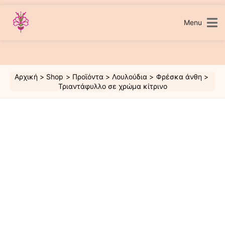
Μετάβαση
στο
περιεχόμενο
Menu
Αρχική
Shop
Προϊόντα
Λουλούδια
Φρέσκα άνθη
Τριαντάφυλλο σε χρώμα κίτρινο
Τριαντάφυλλο
σε
χρώμα
κίτρινο
ποσότητα